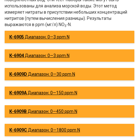
использованы для анализа морской воды. Этот метод
измеряет нитраты в присутствии небольших концентраций
нитритов (путем вычисления разницы). Результаты
выражаются в ppm (мг/л) NO
-N.
3
К-6905
Диапазон: 0—3 ppm N
К-6904
Диапазон: 0—3 ppm N
К-6909D
Диапазон: 0—30 ppm N
К-6909А
Диапазон: 0—150 ppm N
К-6909B
Диапазон: 0—450 ppm N
К-6909C
Диапазон: 0—1800 ppm N